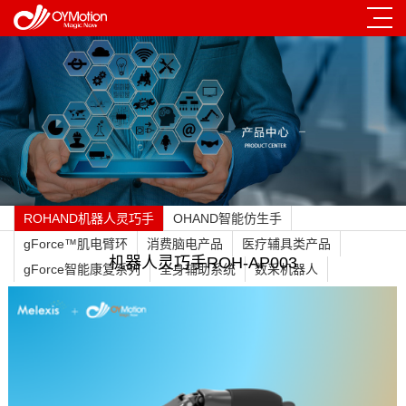
ROHAND机器人灵巧手
OHAND智能仿生手
gForce™肌电臂环
消费脑电产品
医疗辅具类产品
机器人灵巧手ROH-AP003
gForce智能康复系列
全身辅助系统
数采机器人