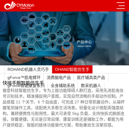
ROHAND机器人灵巧手
OHAND智能仿生手
gForce™肌电臂环
消费脑电产品
医疗辅具类产品
快接手腕智能仿生手
gForce智能康复系列
全身辅助系统
数采机器人
傲意科技智能仿生手，专为上肢功能障碍人群打造，采用先进肌电信
号识别技术，精准捕捉用户意图，实现自然流畅的手部动作控制。产
品搭载 11 个关节、6 个自由度，可完成 27 种日常抓握动作，从端杯
握笔到操作工具，适配绝大多数生活场景。轻量化设计搭配高强度结
构，兼顾便携性与耐用性，最大可承受 5kg 负载，支持快拆式腕部连
接，穿戴便捷。无论是日常自理、康复训练还是辅助工作，都能为用
户提供稳定、智能的肢体功能替代方案，帮助重拾生活掌控感。