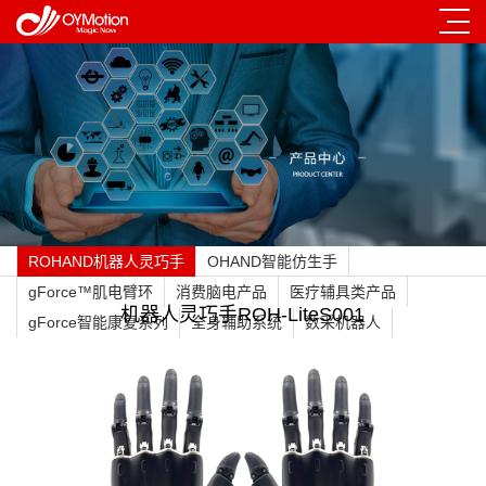
ROHAND机器人灵巧手
OHAND智能仿生手
gForce™肌电臂环
消费脑电产品
医疗辅具类产品
机器人灵巧手ROH-LiteS001
gForce智能康复系列
全身辅助系统
数采机器人