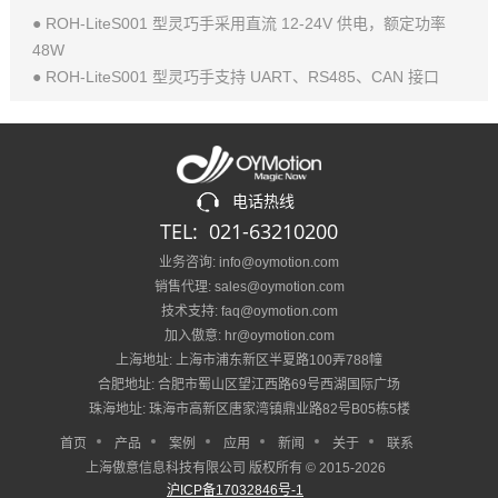
● ROH-LiteS001 型灵巧手采用直流 12-24V 供电，额定功率
48W
● ROH-LiteS001 型灵巧手支持 UART、RS485、CAN 接口
电话热线
TEL: 021-63210200
业务咨询: info@oymotion.com
销售代理: sales@oymotion.com
技术支持: faq@oymotion.com
加入傲意: hr@oymotion.com
上海地址: 上海市浦东新区半夏路100弄788幢
合肥地址: 合肥市蜀山区望江西路69号西湖国际广场
珠海地址: 珠海市高新区唐家湾镇鼎业路82号B05栋5楼
首页
产品
案例
应用
新闻
关于
联系
上海傲意信息科技有限公司 版权所有 © 2015-2026
沪ICP备17032846号-1