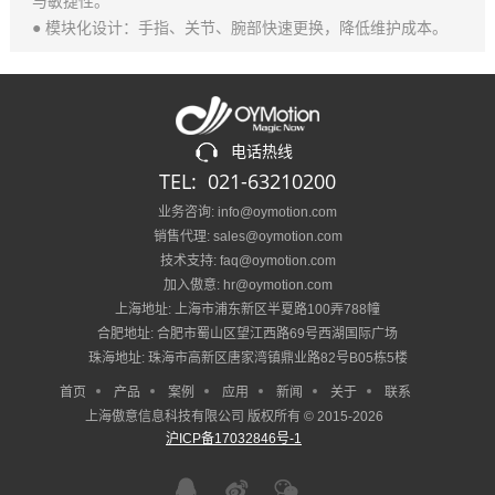
与敏捷性。
● 模块化设计：手指、关节、腕部快速更换，降低维护成本。
电话热线
TEL: 021-63210200
业务咨询: info@oymotion.com
销售代理: sales@oymotion.com
技术支持: faq@oymotion.com
加入傲意: hr@oymotion.com
上海地址: 上海市浦东新区半夏路100弄788幢
合肥地址: 合肥市蜀山区望江西路69号西湖国际广场
珠海地址: 珠海市高新区唐家湾镇鼎业路82号B05栋5楼
首页
产品
案例
应用
新闻
关于
联系
上海傲意信息科技有限公司 版权所有 © 2015-2026
沪ICP备17032846号-1