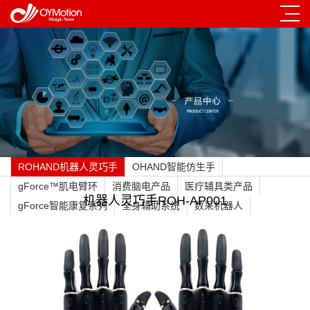
ROHAND机器人灵巧手
OHAND智能仿生手
gForce™肌电臂环
消费脑电产品
医疗辅具类产品
机器人灵巧手ROH-AP001
gForce智能康复系列
全身辅助系统
数采机器人