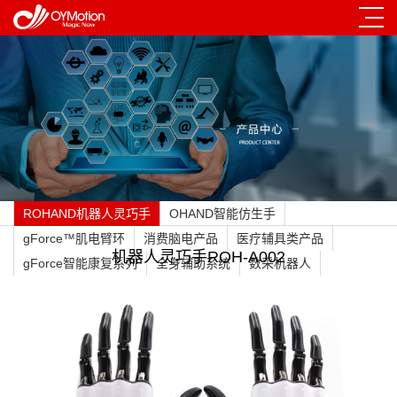
ROHAND机器人灵巧手
OHAND智能仿生手
gForce™肌电臂环
消费脑电产品
医疗辅具类产品
机器人灵巧手ROH-A002
gForce智能康复系列
全身辅助系统
数采机器人