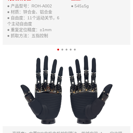
● 产品型号：ROH-A002
● 545±5g
● 材质：锌合金、铝合金
● 自由度：11个运动关节，6
个主动自由度
● 重复定位精度：±1mm
● 抓取方法：五指控制