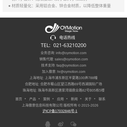
● 材质轻量化：采用铝合金、锌合金材质，以降低整体重量
电话热线
TEL: 021-63210200
业务咨询: info@oymotion.com
销售代理: sales@oymotion.com
技术支持: faq@oymotion.com
加入傲意: hr@oymotion.com
上海地址: 上海市浦东新区半夏路100弄788幢
合肥地址: 合肥市蜀山区望江西路69号西湖国际广场
珠海地址: 珠海市高新区唐家湾镇鼎业路82号B05栋5楼
首页
产品
案例
应用
新闻
关于
联系
上海傲意信息科技有限公司 版权所有 © 2015-2026
沪ICP备17032846号-1