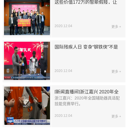
这些价值172万的智能假肢，让
广东16名肢残人重新有“手”
2020.12.04
更多 +
国际残疾人日 变身“钢铁侠”不是
梦
2020.12.04
更多 +
[新闻直播间]浙江嘉兴 2020年全
浙江嘉兴：2020年全国辅助器具适配
国辅助器具适配技能竞赛举行
技能竞赛举行。
2020.12.04
更多 +