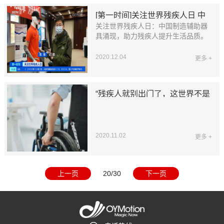
[第一时间]关注世界残疾人日 中
关注世界残疾人日：中国制造辅助器
国制造辅助器具涌现 助力残疾人
具涌现，助力残疾人提升生活品质。
提升生活品质
2020.12.04
更多 +
“残疾人就别出门了，这世界不是
给你们准备的”
2020.11.02
更多 +
上一页
20/30
下一页