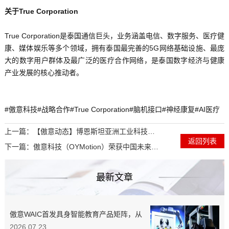
关于True Corporation
True Corporation是泰国通信巨头，业务涵盖电信、数字服务、医疗健
康、媒体娱乐等多个领域，拥有泰国最完善的5G网络基础设施、最庞
大的数字用户群体及最广泛的医疗合作网络，是泰国数字经济与健康
产业发展的核心推动者。
#傲意科技#战略合作#True Corporation#脑机接口#神经康复#AI医疗
上一篇：
【傲意动态】博恩斯坦亚洲工业科技调研团到访傲意科技，共探前沿工业科技新未来
返回列表
下一篇：
傲意科技（OYMotion）荣获中国未来独角兽TOP 100
最新文章
傲意WAIC首发具身智能教育产品矩阵，从
“第一颗螺丝”教起，培养实战型工程师
2026.07.23