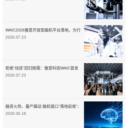
WAIC2026傲意开放型脑机平台落地，为行
业供给标准化数据工具
2026.07.23
拒绝“炫技”回归刚需：傲意科技WAIC首发
多款新品，具身智能教育矩阵同步亮相
2026.07.23
融资火热、量产躁动 脑机接口“落地前夜”：
当马斯克按下量产键，中国企业正用“介入
2026.06.18
式”突围医疗刚需