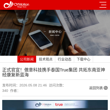
公司新闻
技术观点
行业动态
下载中心
正式官宣！傲意科技携手泰国True集团 共拓东南亚神
经康复新蓝海
发布时间：2026.05.08 21:46 访问次数：
返回列表
340 作者：