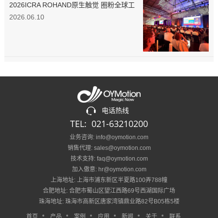
2026ICRA ROHAND原生触觉 圈粉全球工
程师
2026.06.10
电话热线
TEL: 021-63210200
业务咨询: info@oymotion.com
销售代理: sales@oymotion.com
技术支持: faq@oymotion.com
加入傲意: hr@oymotion.com
上海地址: 上海市浦东新区半夏路100弄788幢
合肥地址: 合肥市蜀山区望江西路69号西湖国际广场
珠海地址: 珠海市高新区唐家湾镇鼎业路82号B05栋5楼
首页
产品
案例
应用
新闻
关于
联系