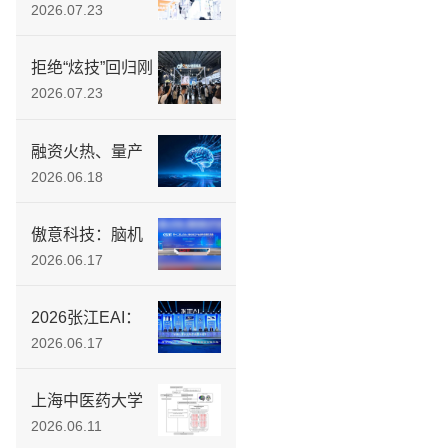
开放型脑机平台
2026.07.23
落地，为行业供
给标准化数据工
拒绝“炫技”回归刚
具
需：傲意科技
2026.07.23
WAIC首发多款新
品，具身智能教
融资火热、量产
育矩阵同步亮相
躁动 脑机接口“落
2026.06.18
地前夜”：当马斯
克按下量产键，
傲意科技：脑机
中国企业正用“介
接口与具身智能
2026.06.17
入式”突围医疗刚
驱动，如何打造
需
物理AI的底层融
2026张江EAI：
合闭环？
傲意科技发布国
2026.06.17
内首款量产3D磁
触觉灵巧手
上海中医药大学
徐建光教授团队
2026.06.11