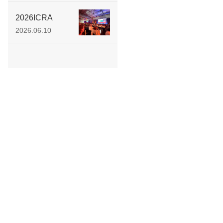
在神经退行性疾
病环路靶向调控
2026ICRA
机制领域取得创
ROHAND原生触
2026.06.10
新性研究进展
觉 圈粉全球工程
师