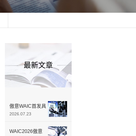
最新文章
傲意WAIC首发具
身智能教育产品
2026.07.23
矩阵，从“第一颗
螺丝”教起，培养
WAIC2026傲意
实战型工程师