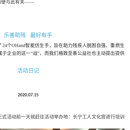
动便与此有关
——
乐善助残
最好有手
了
24
个
OHand
智能仿生手，旨在助力残疾人脱困自强、重燃生
属于企业的这一
“
战
”
，而我们格致至善公益社也主动提出提供
活动日记
2020.07.15
正式活动前一天就赶往活动举办地：长宁工人文化宫进行培训