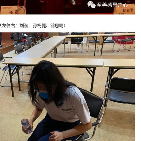
从左往右：刘祾、孙杨倢、翁思晴）