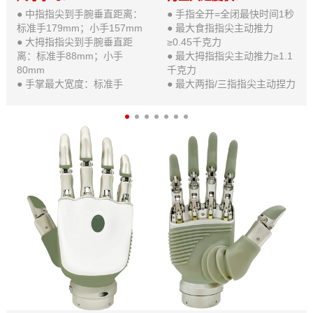
● 中指指尖到手腕垂直距离：
● 手指全开=全闭最快时间1秒
标准手179mm；小手157mm
● 最大食指指尖主动推力
● 大拇指指尖到手腕垂直距
≥0.45千克力
离：标准手88mm；小手
● 最大拇指指尖主动推力≥1.1
80mm
千克力
● 手掌最大宽度：标准手
● 最大两指/三指指尖主动捏力
83mm：小手76mm
≥1.1千克力
● 手腕高度(接受腔外）：标准
● 最大提重物（重提）30千克
手13mm；小手12mm
● 最大单指静态载荷（重提）
● 手腕高度（接受腔内）：标
6千克
准手15mm；小手13mm
● 最大单指静态载荷（平伸）
● 手腕直径（接受腔外）：标
5千克
准手53mm；小手50mm
● 手腕直径（接受腔内）：标
准手47mm；小手45mm
● 手腕旋转角度范围均为±175
度
● 大拇指侧边开合角度均为
0~31度,对掌开合角度0~50度