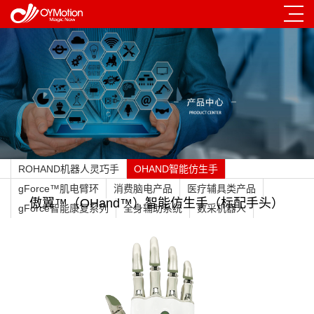
ROHAND机器人灵巧手
OHAND智能仿生手
gForce™肌电臂环
消费脑电产品
医疗辅具类产品
傲翼™（OHand™）智能仿生手（标配手头）
gForce智能康复系列
全身辅助系统
数采机器人