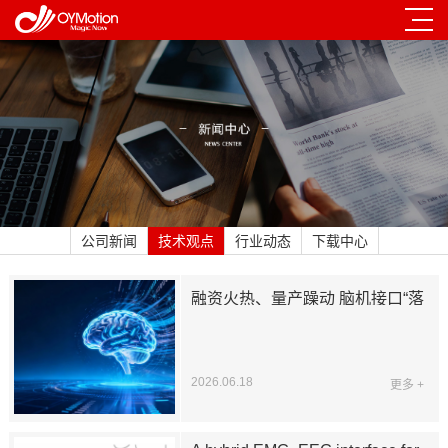
公司新闻
技术观点
行业动态
下载中心
融资火热、量产躁动 脑机接口“落
地前夜”：当马斯克按下量产键，
中国企业正用“介入式”突围医疗
刚需
2026.06.18
更多 +