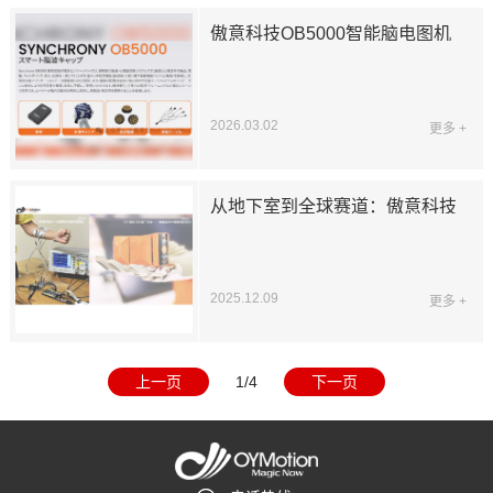
傲意科技OB5000智能脑电图机
2026.03.02
更多 +
从地下室到全球赛道：傲意科技
十年深耕，领跑机器人灵巧手赛
道
2025.12.09
更多 +
上一页
1/4
下一页