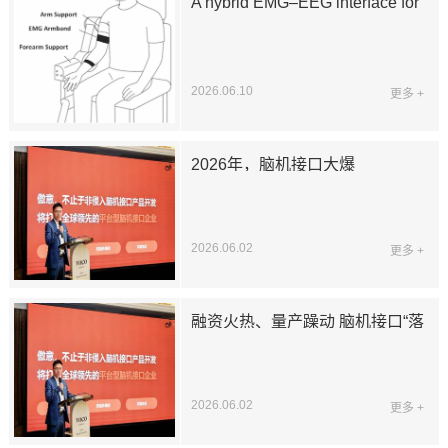
A hybrid EMG–EEG interface for
robust intention detection and
fatigue-adaptive control of an
elbow rehabilitation robot
2026.06.10
更多 +
2026年，脑机接口大爆
2026.06.02
更多 +
融资火热、量产躁动 脑机接口“落
地前夜”：当马斯克按下量产键，
中国企业正用“介入式”突围医疗
刚需
2026.06.02
更多 +