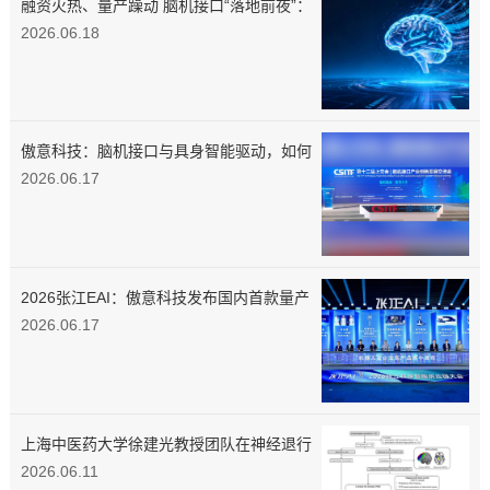
融资火热、量产躁动 脑机接口“落地前夜”：
当马斯克按下量产键，中国企业正用“介入
2026.06.18
式”突围医疗刚需
傲意科技：脑机接口与具身智能驱动，如何
打造物理AI的底层融合闭环？
2026.06.17
2026张江EAI：傲意科技发布国内首款量产
3D磁触觉灵巧手
2026.06.17
上海中医药大学徐建光教授团队在神经退行
性疾病环路靶向调控机制领域取得创新性研
2026.06.11