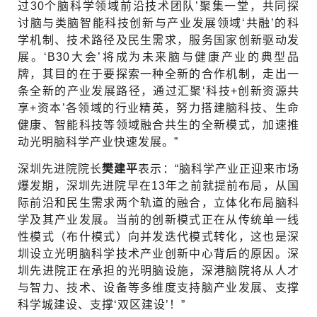
过30个脑科学领域前沿技术团队’聚集一堂，共同探
讨脑与类脑智能科技创新与产业发展领域‘共融’的科
学机制、技术路径及民生需求，服务国家创新驱动发
展。‘B30大会’将成为未来脑与健康产业的典型品
牌，其目的在于要探索一种全新的合作机制，走出一
条全新的产业发展路径，通过汇聚‘科技+创新资源共
享+资本’各领域的行业精英，努力搭建脑科技、生命
健康、智能科技等领域融合共生的全新模式，加速推
动光明脑科学产业快速发展。”
深圳先进院院长
樊建平
表示：
“脑科学产业正迎来市场
爆发期，深圳先进院早在13年之前就提前布局，从国
际前沿和民生需求两个轨道的融合，立体化布局脑科
学及其产业发展。
当前的创新模式正在从传统单一线
性模式（布什模式）向并发迭代模式转化，这也是深
圳设立光明脑科学技术产业创新中心背后的原因。
深
圳先进院正在承担的光明脑设施，深港脑院将从人才
与智力、技术、设备等多维度支持脑产业发展、支撑
科学城建设、支撑
‘
双区建设
’
！
”