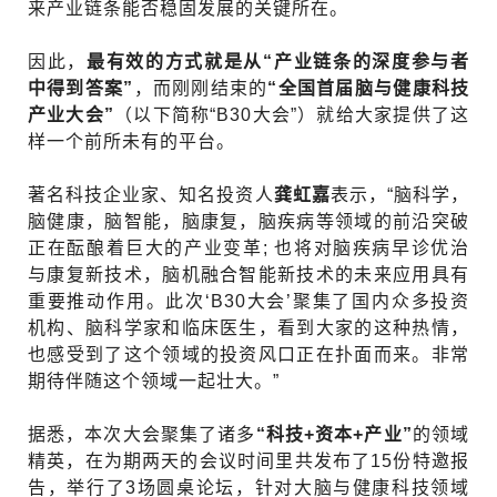
来产业链条能否稳固发展的关键所在。
因此，
最有效的方式就是从“产业链条的深度参与者
中得到答案”
，而刚刚结束的
“全国首届脑与健康科技
产业大会”
（以下简称“B30大会”）就给大家提供了这
样一个前所未有的平台。
著名科技企业家、知名投资人
龚虹嘉
表示，“脑科学，
脑健康，脑智能，脑康复，脑疾病等领域的前沿突破
正在酝酿着巨大的产业变革; 也将对脑疾病早诊优治
与康复新技术，脑机融合智能新技术的未来应用具有
重要推动作用。此次‘B30大会’聚集了国内众多投资
机构、脑科学家和临床医生，看到大家的这种热情，
也感受到了这个领域的投资风口正在扑面而来。非常
期待伴随这个领域一起壮大。”
据悉，本次大会聚集了诸多
“科技+资本+产业”
的领域
精英，在为期两天的会议时间里共发布了15份特邀报
告，举行了3场圆桌论坛，针对大脑与健康科技领域