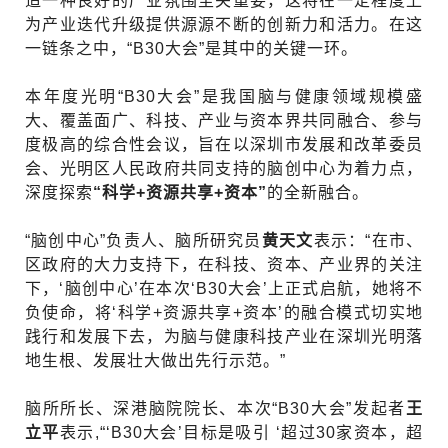
造一种良好的产业氛围至关重要，这将在一定程度上
为产业迭代升级提供源源不断的创新力和活力。在这
一链条之中，“B30大会”是其中的关键一环。
本年度光明“B30大会”是我国脑与健康领域规模盛
大、覆盖面广、科技、产业与资本界共同融合、参与
度极高的综合性会议，旨在以深圳市发展和改革委员
会、光明区人民政府共同支持的脑创中心为着力点，
深度探索
“科学+资源共享+资本”
的全新融合。
“脑创中心”负责人、脑所研究员
黄天文
表示：“在市、
区政府的大力支持下，在科技、资本、产业界的关注
下，‘脑创中心’在本次‘B30大会’上正式启航，她将不
负使命，将‘科学+资源共享+资本’的融合模式切实地
践行和发展下去，为脑与健康科技产业在深圳光明落
地生根、发展壮大做出先行示范。”
脑所所长、深港脑院院长、本次“B30大会”发起者
王
立平
表示,“‘B30大会’目标是吸引 ‘超过30家资本，超