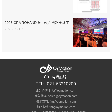
究进展
2026ICRA ROHAND原生触觉 圈粉全球工
程师
2026.06.10
电话热线
TEL: 021-63210200
业务咨询: info@oymotion.com
销售代理: sales@oymotion.com
技术支持: faq@oymotion.com
加入傲意: hr@oymotion.com