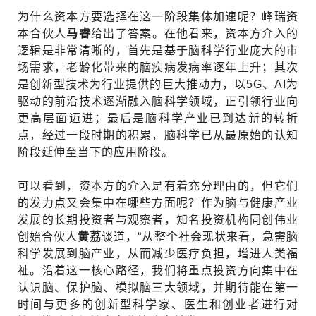
为什么资本方要选择在这一阶段集体加速呢？峰瑞资
本合伙人
马睿
给出了答案。在他看来，资本方介入的
逻辑是非常清晰的，首先是基于脑科学行业庞大的市
场需求，老龄化带来的脑疾病发病率逐年上升；其次
是创新型技术为行业提供的巨大推动力，以5G、AI为
驱动的前沿技术逐渐融入脑科学领域，正引领行业向
更高层面迈进；最后是脑科学产业已到达新的转折
点，经过一段时期的积累，脑科学已从最原始的认知
阶段延伸至当下的应用阶段。
可以看到，资本方的介入是有着充分理由的，但它们
的发力点又会集中在哪些方面呢？作为脑与健康产业
发展的长期投资者与观察者，知名投资机构同创伟业
创始合伙人
黄荔
谈道，“从整个社会现状来看，急需脑
科学发展到脑产业，从而减少医疗负担，增进人类福
祉。沿着这一核心路径，我们将重点投资方向集中在
认识脑、保护脑、模拟脑三大领域，并期待能在第一
时间与更多的创新型科学家、医生和创业者进行对