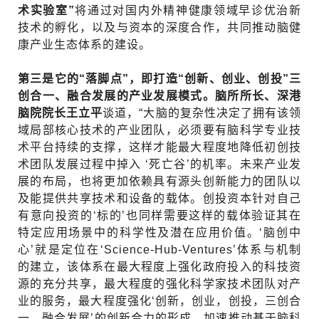
术实验室”
将通过对国内外精神健康领域早诊优治新
技术的孵化，以及与资本的深度合作，共同推动脑健
康产业生态体系的建设。
第三是它的“落脚点”，即打造“创新、创业、创投”三
创合一、融合发展的产业发展模式。脑所所长、深港
脑院院长王立平
谈道，“大脑的复杂性决定了拥有该领
域局部核心技术的产业团队，必须要有脑科学专业技
术平台持续的支撑，这样才能最大程度地降低初创技
术团队发展过程中掉入 ‘死亡谷’的机率。未来产业发
展的布局，也将更加依赖具有源头创新能力的团队以
及能提供共享技术和设备的载体。创投资本针对自己
有意向投资的‘标的’也同样需要这样的载体验证其在
特定应用场景中的科学性及潜在应用价值。‘脑创中
心’就是定位在‘Science-Hub-Ventures’体系与机制
的建立，该体系在最大程度上强化政府投入的科技资
源的充分共享，最大程度的强化科学家技术团队对产
业的服务，最大程度强化‘创新，创业，创投，三创合
一、融合发展’的创新合力的形成，加速推动基于脑科