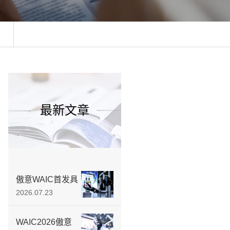
最新文章
傲意WAIC首发具
身智能教育产品
2026.07.23
矩阵，从“第一颗
螺丝”教起，培养
WAIC2026傲意
实战型工程师