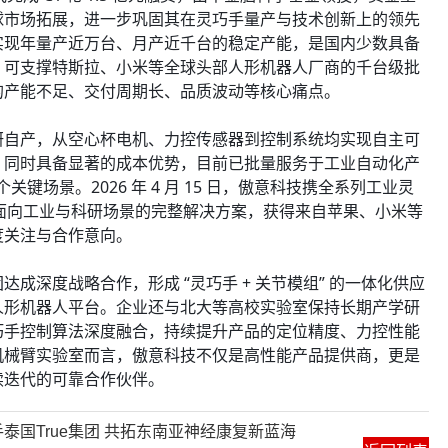
球市场拓展，进一步巩固其在灵巧手量产与技术创新上的领先
实现年量产近万台、月产近千台的稳定产能，是国内少数具备
，可支撑特斯拉、小米等全球头部人形机器人厂商的千台级批
的产能不足、交付周期长、品质波动等核心痛点。
 自研自产，从空心杯电机、力控传感器到控制系统均实现自主可
，同时具备显著的成本优势，目前已批量服务于工业自动化产
关键场景。2026 年 4 月 15 日，傲意科技携全系列工业灵
展示面向工业与科研场景的完整解决方案，获得来自苹果、小米等
度关注与合作意向。
成深度战略合作，形成 “灵巧手 + 关节模组” 的一体化供应
人形机器人平台。企业还与北大等高校实验室保持长期产学研
巧手控制算法深度融合，持续提升产品的定位精度、力控性能
机械臂实验室而言，傲意科技不仅是高性能产品提供商，更是
续迭代的可靠合作伙伴。
泰国True集团 共拓东南亚神经康复新蓝海