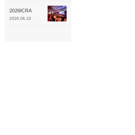
在神经退行性疾
病环路靶向调控
2026ICRA
机制领域取得创
ROHAND原生触
2026.06.10
新性研究进展
觉 圈粉全球工程
师