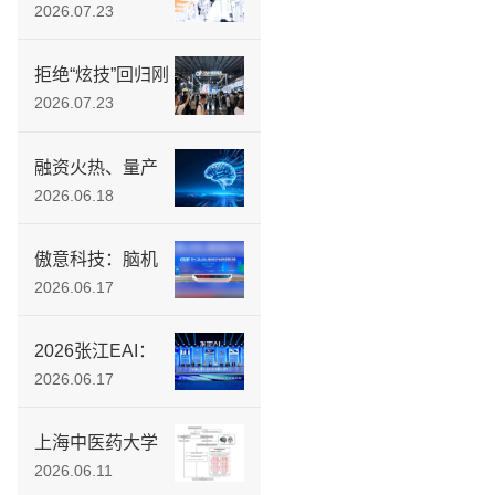
开放型脑机平台
2026.07.23
落地，为行业供
给标准化数据工
拒绝“炫技”回归刚
具
需：傲意科技
2026.07.23
WAIC首发多款新
品，具身智能教
融资火热、量产
育矩阵同步亮相
躁动 脑机接口“落
2026.06.18
地前夜”：当马斯
克按下量产键，
傲意科技：脑机
中国企业正用“介
接口与具身智能
2026.06.17
入式”突围医疗刚
驱动，如何打造
需
物理AI的底层融
2026张江EAI：
合闭环？
傲意科技发布国
2026.06.17
内首款量产3D磁
触觉灵巧手
上海中医药大学
徐建光教授团队
2026.06.11